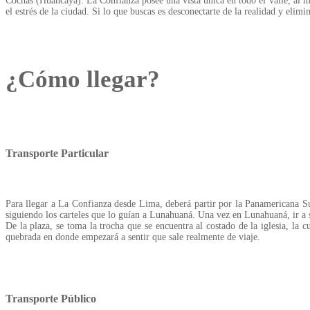
Cochas (Huancaya). La Confianza posee una vista única en todo el valle, al mi
el estrés de la ciudad. Si lo que buscas es desconectarte de la realidad y elimina
¿Cómo llegar?
Transporte Particular
Para llegar a La Confianza desde Lima, deberá partir por la Panamericana Su
siguiendo los carteles que lo guían a Lunahuaná. Una vez en Lunahuaná, ir a 
De la plaza, se toma la trocha que se encuentra al costado de la iglesia, la
quebrada en donde empezará a sentir que sale realmente de viaje.
Transporte Público