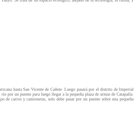
auyo. Se trata de un espacio ecológico, alejado de la tecnología, la rutina, y
ricana hasta San Vicente de Cañete. Luego pasará por el distrito de Imperial
río por un puente para luego llegar a la pequeña plaza de armas de Catapalla.
 tipo de carros y camionetas, solo debe pasar por un puente sobre una pequeña