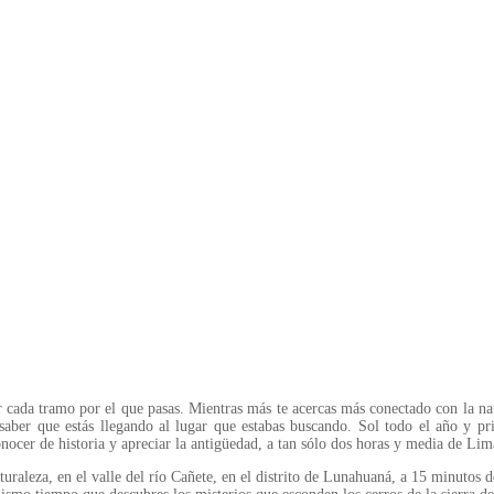
 cada tramo por el que pasas. Mientras más te acercas más conectado con la natu
 saber que estás llegando al lugar que estabas buscando. Sol todo el año y priv
onocer de historia y apreciar la antigüedad, a tan sólo dos horas y media de Lim
aleza, en el valle del río Cañete, en el distrito de Lunahuaná, a 15 minutos d