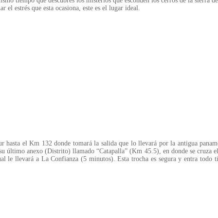
smo tiempo que descubres los misterios que esconden los cerros de la sierra de Y
r el estrés que esta ocasiona, este es el lugar ideal.
r hasta el Km 132 donde tomará la salida que lo llevará por la antigua paname
su último anexo (Distrito) llamado “Catapalla” (Km 45.5), en donde se cruza el 
 cual le llevará a La Confianza (5 minutos). Esta trocha es segura y entra todo